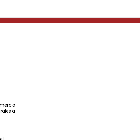
omercio
rales a
el