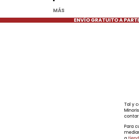
MÁS
ENVÍO GRATUITO A PARTI
Tal y 
Minoris
contar
Para c
median
a
tien